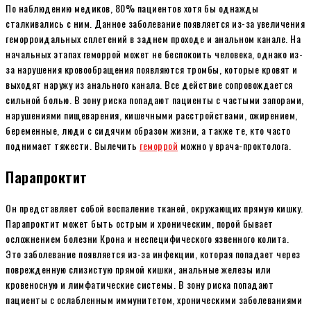
По наблюдению медиков, 80% пациентов хотя бы однажды
сталкивались с ним. Данное заболевание появляется из-за увеличения
геморроидальных сплетений в заднем проходе и анальном канале. На
начальных этапах геморрой может не беспокоить человека, однако из-
за нарушения кровообращения появляются тромбы, которые кровят и
выходят наружу из анального канала. Все действие сопровождается
сильной болью. В зону риска попадают пациенты с частыми запорами,
нарушениями пищеварения, кишечными расстройствами, ожирением,
беременные, люди с сидячим образом жизни, а также те, кто часто
поднимает тяжести. Вылечить
геморрой
можно у врача-проктолога.
Парапроктит
Он представляет собой воспаление тканей, окружающих прямую кишку.
Парапроктит может быть острым и хроническим, порой бывает
осложнением болезни Крона и неспецифического язвенного колита.
Это заболевание появляется из-за инфекции, которая попадает через
поврежденную слизистую прямой кишки, анальные железы или
кровеносную и лимфатические системы. В зону риска попадают
пациенты с ослабленным иммунитетом, хроническими заболеваниями