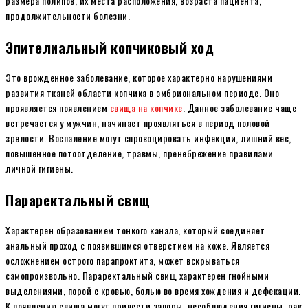
размера полипов, их места расположения, возраста пациента,
продолжительности болезни.
Эпителиальный копчиковый ход
Это врожденное заболевание, которое характерно нарушениями
развития тканей области копчика в эмбриональном периоде. Оно
проявляется появлением
свища на копчике
. Данное заболевание чаще
встречается у мужчин, начинает проявляться в период половой
зрелости. Воспаление могут спровоцировать инфекции, лишний вес,
повышенное потоотделение, травмы, пренебрежение правилами
личной гигиены.
Параректальный свищ
Характерен образованием тонкого канала, который соединяет
анальный проход с появившимся отверстием на коже. Является
осложнением острого парапроктита, может вскрываться
самопроизвольно. Параректальный свищ характерен гнойными
выделениями, порой с кровью, болью во время хождения и дефекации.
К появлению свища могут привести запоры, несоблюдения гигиены, рак