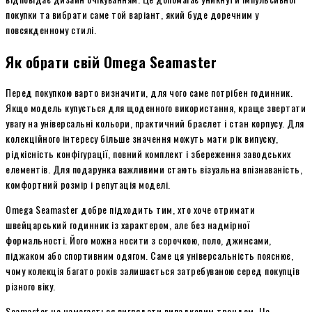
покупки та вибрати саме той варіант, який буде доречним у
повсякденному стилі.
Як обрати свій Omega Seamaster
Перед покупкою варто визначити, для чого саме потрібен годинник.
Якщо модель купується для щоденного використання, краще звертати
увагу на універсальні кольори, практичний браслет і стан корпусу. Для
колекційного інтересу більше значення можуть мати рік випуску,
рідкісність конфігурації, повний комплект і збереження заводських
елементів. Для подарунка важливими стають візуальна впізнаваність,
комфортний розмір і репутація моделі.
Omega Seamaster добре підходить тим, хто хоче отримати
швейцарський годинник із характером, але без надмірної
формальності. Його можна носити з сорочкою, поло, джинсами,
піджаком або спортивним одягом. Саме ця універсальність пояснює,
чому колекція багато років залишається затребуваною серед покупців
різного віку.
Seamaster не намагається виглядати випадковим трендом. Це