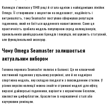
Колекція з’явилася у 1948 році й стала однією з найвідоміших лінійок
Omega. Її створювали з акцентом на водозахист, надійність і
витривалість, тому Seamaster поступово сформував репутацію
годинника, який не боїться щоденного навантаження. Саме ця
практичність зробила модель популярною серед колекціонерів,
прихильників швейцарських брендів і покупців, які шукають статусний,
але функціональний аксесуар.
Чому Omega Seamaster залишається
актуальним вибором
Головна перевага Seamaster полягає в балансі. Це не класичний
костюмний годинник у вузькому розумінні, але й не надмірно
спортивна модель, яку складно поєднати з повсякденним стилем. У
різних версіях колекції можна знайти стримані моделі для офісу,
виразні дайверські годинники, варіанти з керамічним безелем,
хвилястим циферблатом, браслетом із нержавіючої сталі або
каучуковим ремінцем.