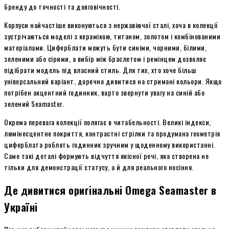
бренду до точності та довговічності.
Корпуси найчастіше виконуються з нержавіючої сталі, хоча в колекції
зустрічаються моделі з керамікою, титаном, золотом і комбінованими
матеріалами. Циферблати можуть бути синіми, чорними, білими,
зеленими або сірими, а вибір між браслетом і ремінцем дозволяє
підібрати модель під власний стиль. Для тих, хто хоче більш
універсальний варіант, доречно дивитися на стримані кольори. Якщо
потрібен акцентний годинник, варто звернути увагу на синій або
зелений Seamaster.
Окрема перевага колекції полягає в читабельності. Великі індекси,
люмінесцентне покриття, контрастні стрілки та продумана геометрія
циферблата роблять годинник зручним у щоденному використанні.
Саме такі деталі формують відчуття якісної речі, яка створена не
тільки для демонстрації статусу, а й для реального носіння.
Де дивитися оригінальні Omega Seamaster в
Україні