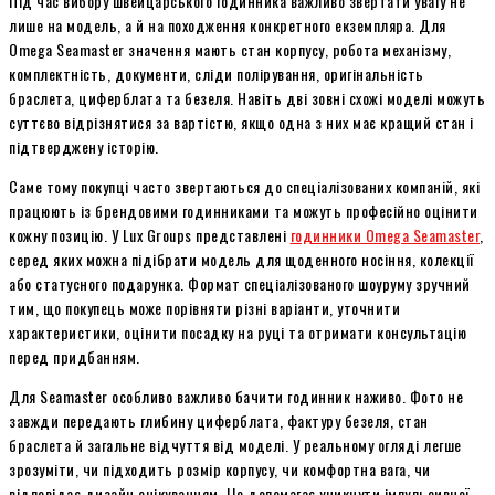
Під час вибору швейцарського годинника важливо звертати увагу не
лише на модель, а й на походження конкретного екземпляра. Для
Omega Seamaster значення мають стан корпусу, робота механізму,
комплектність, документи, сліди полірування, оригінальність
браслета, циферблата та безеля. Навіть дві зовні схожі моделі можуть
суттєво відрізнятися за вартістю, якщо одна з них має кращий стан і
підтверджену історію.
Саме тому покупці часто звертаються до спеціалізованих компаній, які
працюють із брендовими годинниками та можуть професійно оцінити
кожну позицію. У Lux Groups представлені
годинники Omega Seamaster
,
серед яких можна підібрати модель для щоденного носіння, колекції
або статусного подарунка. Формат спеціалізованого шоуруму зручний
тим, що покупець може порівняти різні варіанти, уточнити
характеристики, оцінити посадку на руці та отримати консультацію
перед придбанням.
Для Seamaster особливо важливо бачити годинник наживо. Фото не
завжди передають глибину циферблата, фактуру безеля, стан
браслета й загальне відчуття від моделі. У реальному огляді легше
зрозуміти, чи підходить розмір корпусу, чи комфортна вага, чи
відповідає дизайн очікуванням. Це допомагає уникнути імпульсивної