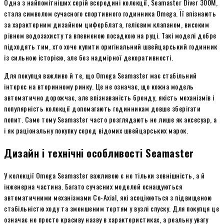
Одна з найпомітніших серій всередині колекції, Seamaster Diver 300M,
стала символом сучасного спортивного годинника Omega. Її впізнають
за характерним дизайном циферблата, гелієвим клапаном, високим
рівнем водозахисту та впевненою посадкою на руці. Такі моделі добре
підходять тим, хто хоче купити оригінальний швейцарський годинник
із сильною історією, але без надмірної декоративності.
Для покупця важливо й те, що Omega Seamaster має стабільний
інтерес на вторинному ринку. Це не означає, що кожна модель
автоматично дорожчає, але впізнаваність бренду, якість механізмів і
популярність колекції допомагають годинникам довше зберігати
попит. Саме тому Seamaster часто розглядають не лише як аксесуар, а
і як раціональну покупку серед відомих швейцарських марок.
Дизайн і технічні особливості Seamaster
У колекції Omega Seamaster важливою є не тільки зовнішність, а й
інженерна частина. Багато сучасних моделей оснащуються
автоматичними механізмами Co-Axial, які асоціюються з підвищеною
стабільністю ходу та зменшеним тертям у вузлі спуску. Для покупця це
означає не просто красиву назву в характеристиках, а реальну увагу