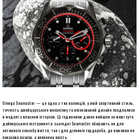
Omega Seamaster — це одна з тих колекцій, у якій спортивний стиль,
точність швейцарського механізму та впізнаваний дизайн поєдналися
в моделі з власною історією. Ці годинники давно вийшли за межі суто
дайверського інструмента: сьогодні Seamaster обирають як для
активного способу життя, так і для ділового гардероба, де важлива не
показова розкіш, а впевнена якість.