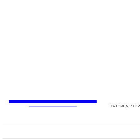
LentaLife
ЖІНОЧІ СЕНСИ ЖИТТЯ
П’ЯТНИЦЯ, 7 СЕР
СТРІЧКА НОВИН
СТИЛЬ
КРАСА
ЗД