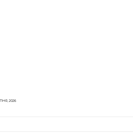
ПНЯ, 2026
ОРОВЕ ЖИТТЯ
ВІДПОЧИНОК
СТОСУНКИ
ТВІ