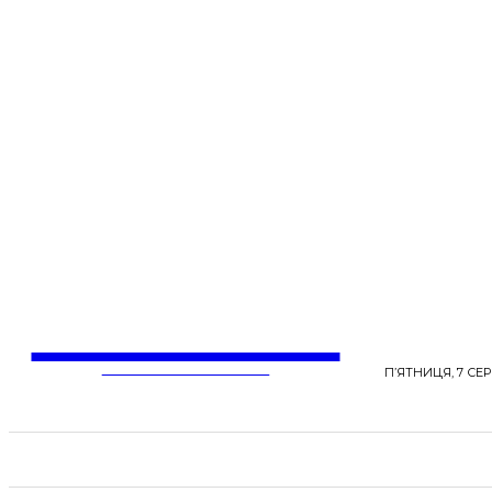
LentaLife
ЖІНОЧІ СЕНСИ ЖИТТЯ
П’ЯТНИЦЯ, 7 СЕР
СТРІЧКА НОВИН
СТИЛЬ
КРАСА
ЗД