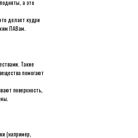
подняты, а это
это делает кудри
тким ПАВам.
ествами. Такие
 вещества помогают
ивают поверхность,
ены.
ки (например,