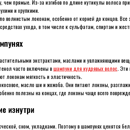
, чем прямые. Из-за изгибов по длине кутикулы волоса при
сухими и хрупкими.
по волнистым локонам, особенно от корней до концов. Все 
средствах ухода, в том числе к сульфатам, спиртам и жес
мпунях
астительными экстрактами, маслами и увлажняющими вещ
нтенол часто включены в
шампуни для кудрявых волос
. Эти
ют локонам мягкость и эластичность.
окосовое, масло ши и жожоба. Они питают локоны, разглаж
бенно полезны на концах, где локоны чаще всего поврежд
ие изнутри
еской, сном, укладками. Поэтому в шампунях ценятся бел