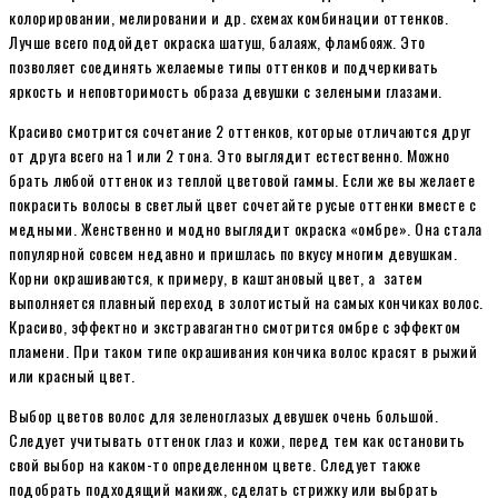
колорировании, мелировании и др. схемах комбинации оттенков.
Лучше всего подойдет окраска шатуш, балаяж, фламбояж. Это
позволяет соединять желаемые типы оттенков и подчеркивать
яркость и неповторимость образа девушки с зелеными глазами.
Красиво смотрится сочетание 2 оттенков, которые отличаются друг
от друга всего на 1 или 2 тона. Это выглядит естественно. Можно
брать любой оттенок из теплой цветовой гаммы. Если же вы желаете
покрасить волосы в светлый цвет сочетайте русые оттенки вместе с
медными. Женственно и модно выглядит окраска «омбре». Она стала
популярной совсем недавно и пришлась по вкусу многим девушкам.
Корни окрашиваются, к примеру, в каштановый цвет, а затем
выполняется плавный переход в золотистый на самых кончиках волос.
Красиво, эффектно и экстравагантно смотрится омбре с эффектом
пламени. При таком типе окрашивания кончика волос красят в рыжий
или красный цвет.
Выбор цветов волос для зеленоглазых девушек очень большой.
Следует учитывать оттенок глаз и кожи, перед тем как остановить
свой выбор на каком-то определенном цвете. Следует также
подобрать подходящий макияж, сделать стрижку или выбрать