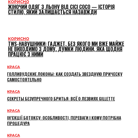
КОРИСНО
ЖІНОЧИЙ ОДЯГ З ЛЬОНУ ВІД CICI COCO — ІСТОРІЯ
СТИЛЮ, ЯКИЙ ЗАЛИШАЄТЬСЯ НАЗАВЖДИ
КОРИСНО
TWS-НАВУШНИКИ: ГАДЖЕТ, БЕЗ ЯКОГО МИ ВЖЕ МАЙЖЕ
НЕ ВИХОДИМО З ДОМУ. ДУМКИ ЛЮДИНИ, ЯКА ЩОДНЯ
ПРАЦЮЄ З НИМИ
КРАСА
ГОЛЛИВУДСКИЕ ЛОКОНЫ: КАК СОЗДАТЬ ЗВЕЗДНУЮ ПРИЧЕСКУ
САМОСТОЯТЕЛЬНО
КРАСА
СЕКРЕТЫ БЕЗУПРЕЧНОГО БРИТЬЯ: ВСЁ О ЛЕЗВИЯХ GILLETTE
КРАСА
ІН’ЄКЦІЇ БОТОКСУ: ОСОБЛИВОСТІ, ПЕРЕВАГИ І КОМУ ПОТРІБНА
ПРОЦЕДУРА
КРАСА