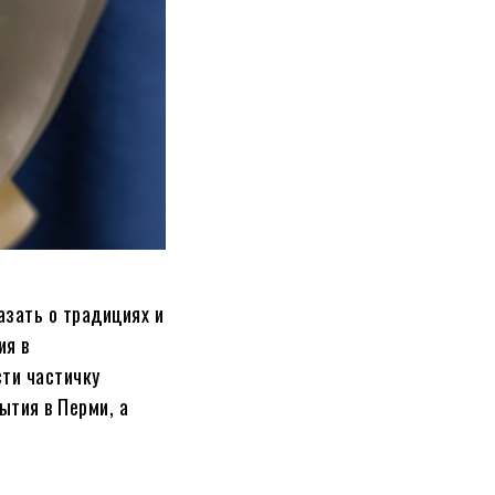
азать о традициях и
ия в
сти частичку
ытия в Перми, а