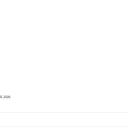
, 2026
ОРОВЕ ЖИТТЯ
ВІДПОЧИНОК
СТОСУНКИ
ТВІ