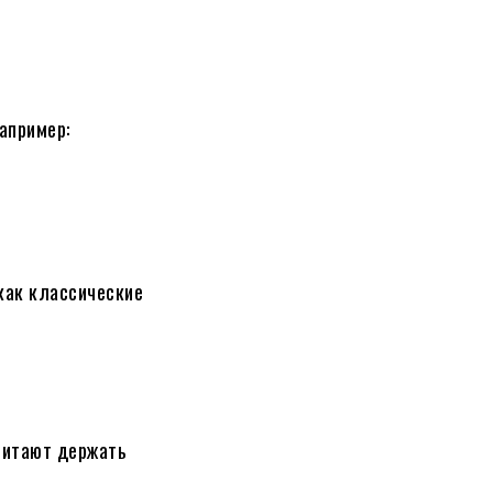
апример:
как классические
читают держать