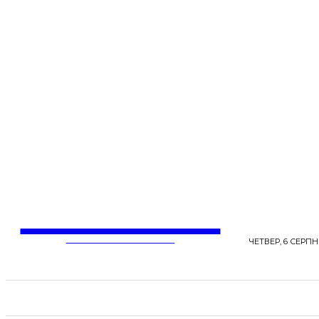
LentaLife
ЖІНОЧІ СЕНСИ ЖИТТЯ
ЧЕТВЕР, 6 СЕРПНЯ
СТРІЧКА НОВИН
СТИЛЬ
КРАСА
ЗД