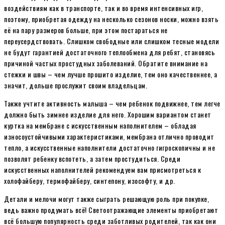
воздействиям как в транспорте, так и во время интенсивных игр,
поэтому, приобретая одежду на несколько сезонов носки, можно взять
её на пару размеров больше, при этом постараться не
переусердствовать. Слишком свободные или слишком тесные модели
не будут гарантией достаточного теплообмена для ребят, становясь
причиной частых простудных заболеваний. Обратите внимание на
стежки и швы – чем лучше прошито изделие, тем оно качественнее, а
значит, дольше прослужит своим владельцам.
Также учтите активность малыша – чем ребенок подвижнее, тем легче
должно быть зимнее изделие для него. Хорошим вариантом станет
куртка на мембране с искусственным наполнителем – обладая
износоустойчивыми характеристиками, мембрана отлично проводит
тепло, а искусственные наполнители достаточно гигроскопичны и не
позволят ребенку вспотеть, а затем простудиться. Среди
искусственных наполнителей рекомендуем вам присмотреться к
холофайберу, термофайберу, синтепону, изософту, и др.
Детали и мелочи могут также сыграть решающую роль при покупке,
ведь важно продумать всё! Светоотражающие элементы приобретают
всё большую популярность среди заботливых родителей, так как они