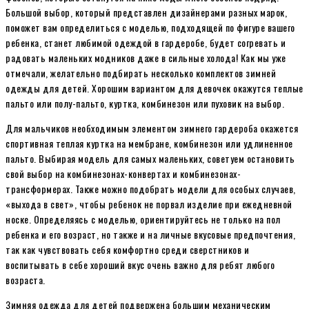
Большой выбор, который представлен дизайнерами разных марок,
поможет вам определиться с моделью, подходящей по фигуре вашего
ребенка, станет любимой одеждой в гардеробе, будет согревать и
радовать маленьких модников даже в сильные холода! Как мы уже
отмечали, желательно подбирать несколько комплектов зимней
одежды для детей. Хорошим вариантом для девочек окажутся теплые
пальто или полу-пальто, куртка, комбинезон или пуховик на выбор.
Для мальчиков необходимым элементом зимнего гардероба окажется
спортивная теплая куртка на мембране, комбинезон или удлиненное
пальто. Выбирая модель для самых маленьких, советуем остановить
свой выбор на комбинезонах-конвертах и комбинезонах-
трансформерах. Также можно подобрать модели для особых случаев,
«выхода в свет», чтобы ребенок не порвал изделие при ежедневной
носке. Определяясь с моделью, ориентируйтесь не только на пол
ребенка и его возраст, но также и на личные вкусовые предпочтения,
так как чувствовать себя комфортно среди сверстников и
воспитывать в себе хороший вкус очень важно для ребят любого
возраста.
Зимняя одежда для детей подвержена большим механическим