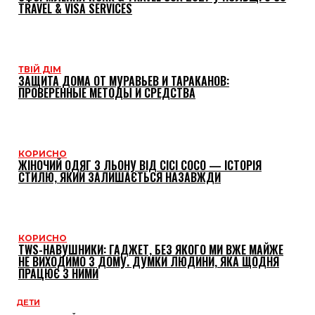
TRAVEL & VISA SERVICES
ТВІЙ ДІМ
ЗАЩИТА ДОМА ОТ МУРАВЬЕВ И ТАРАКАНОВ:
ПРОВЕРЕННЫЕ МЕТОДЫ И СРЕДСТВА
КОРИСНО
ЖІНОЧИЙ ОДЯГ З ЛЬОНУ ВІД CICI COCO — ІСТОРІЯ
СТИЛЮ, ЯКИЙ ЗАЛИШАЄТЬСЯ НАЗАВЖДИ
КОРИСНО
TWS-НАВУШНИКИ: ГАДЖЕТ, БЕЗ ЯКОГО МИ ВЖЕ МАЙЖЕ
НЕ ВИХОДИМО З ДОМУ. ДУМКИ ЛЮДИНИ, ЯКА ЩОДНЯ
ПРАЦЮЄ З НИМИ
ДЕТИ