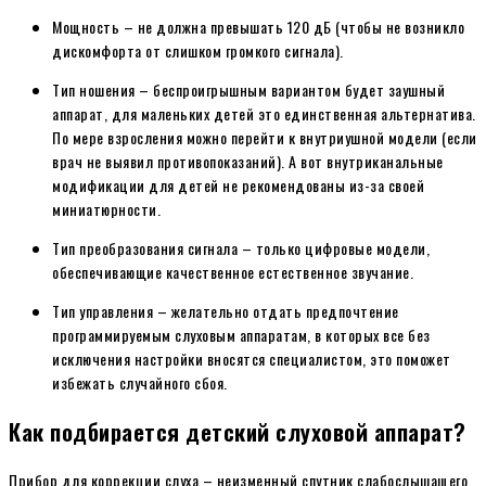
Мощность – не должна превышать 120 дБ (чтобы не возникло
дискомфорта от слишком громкого сигнала).
Тип ношения – беспроигрышным вариантом будет заушный
аппарат, для маленьких детей это единственная альтернатива.
По мере взросления можно перейти к внутриушной модели (если
врач не выявил противопоказаний). А вот внутриканальные
модификации для детей не рекомендованы из-за своей
миниатюрности.
Тип преобразования сигнала – только цифровые модели,
обеспечивающие качественное естественное звучание.
Тип управления – желательно отдать предпочтение
программируемым слуховым аппаратам, в которых все без
исключения настройки вносятся специалистом, это поможет
избежать случайного сбоя.
Как подбирается детский слуховой аппарат?
Прибор для коррекции слуха – неизменный спутник слабослышащего