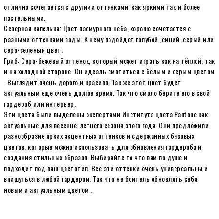
отлично сочетается с другими оттенками ,как яркими так и более
пастельными.
Северная капелька: Цвет пасмурного неба, хорошо сочетается с
разными оттенками воды. К нему подойдет голубой ,синий .серый или
серо-зеленый цвет.
Гриб: Серо-бежевый оттенок, который может играть как на тёплой, так
и на холодной стороне. Он идеаль смотиться с белым и серым цветом
. Выглядит очень дорого и красиво. Так же этот цвет будет
актуальным еще очень долгое время. Так что смоло берите его в свой
гардероб или интерьер.
Эти цвета были выделены экспертами Института цвета Pantone как
актуальные для весенне-летнего сезона этого года. Они предложили
разнообразие ярких акцентных оттенков и сдержанных базовых
цветов, которые можно использовать для обновления гардероба и
создания стильных образов. Выбирайте то что вам по душе и
подходит под ваш цветотип. Все эти оттенки очень универсальны и
впишуться в любой гардером. Так что не бойтель обновлять себя
новым и актуальным цветом .