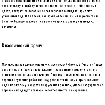
владеете собственным бизнесом или еще только начинаете строить
свою карьеру, к выбору стоит отнестись осторожно. Нейтральные
цвета, аккуратное исполнение естественно выглядят, придают
ухоженный вид. В то время, как яркие оттенки, избыток росписей и
блесток больше подходят на время отпуска, к сезону новогодних
вечеринок.
Классический френч
Маникюр на все случаи жизни – классический френч. В “чистом” виде
встретить его практически сложно – капризные дамы считают его
слишком простеньким и скучным. Поэтому, профессионалы ногтевого
сервиса неустанно работают над разработкой новых, оригинальных
идей на эту тему. Аккуратная кружевная роспись, умеренное украшение
стразами придадут ноготкам неповторимость и очарование.