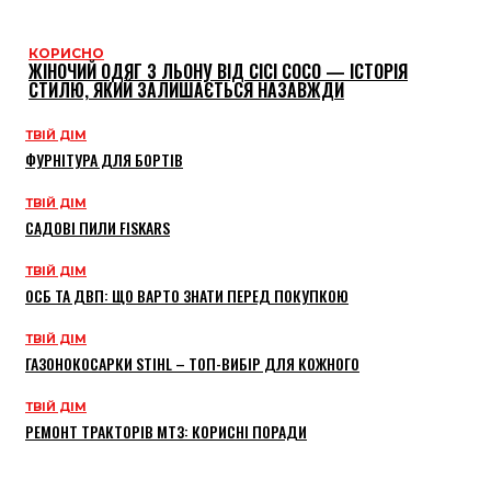
КОРИСНО
ЖІНОЧИЙ ОДЯГ З ЛЬОНУ ВІД CICI COCO — ІСТОРІЯ
СТИЛЮ, ЯКИЙ ЗАЛИШАЄТЬСЯ НАЗАВЖДИ
ТВІЙ ДІМ
ФУРНІТУРА ДЛЯ БОРТІВ
ТВІЙ ДІМ
САДОВІ ПИЛИ FISKARS
ТВІЙ ДІМ
ОСБ ТА ДВП: ЩО ВАРТО ЗНАТИ ПЕРЕД ПОКУПКОЮ
ТВІЙ ДІМ
ГАЗОНОКОСАРКИ STIHL – ТОП-ВИБІР ДЛЯ КОЖНОГО
ТВІЙ ДІМ
РЕМОНТ ТРАКТОРІВ МТЗ: КОРИСНІ ПОРАДИ