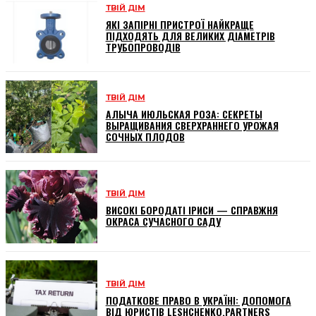
ТВІЙ ДІМ
ЯКІ ЗАПІРНІ ПРИСТРОЇ НАЙКРАЩЕ
ПІДХОДЯТЬ ДЛЯ ВЕЛИКИХ ДІАМЕТРІВ
ТРУБОПРОВОДІВ
ТВІЙ ДІМ
АЛЫЧА ИЮЛЬСКАЯ РОЗА: СЕКРЕТЫ
ВЫРАЩИВАНИЯ СВЕРХРАННЕГО УРОЖАЯ
СОЧНЫХ ПЛОДОВ
ТВІЙ ДІМ
ВИСОКІ БОРОДАТІ ІРИСИ — СПРАВЖНЯ
ОКРАСА СУЧАСНОГО САДУ
ТВІЙ ДІМ
ПОДАТКОВЕ ПРАВО В УКРАЇНІ: ДОПОМОГА
ВІД ЮРИСТІВ LESHCHENKO.PARTNERS