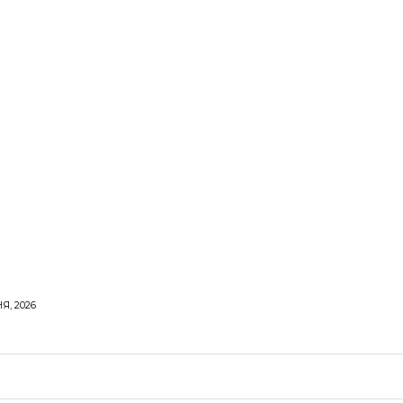
Я, 2026
ОРОВЕ ЖИТТЯ
ВІДПОЧИНОК
СТОСУНКИ
ТВІ