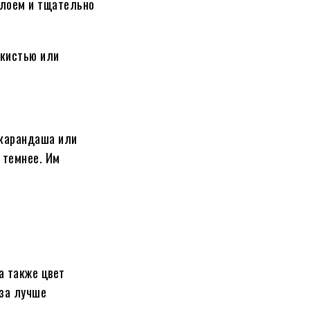
слоем и тщательно
 кистью или
 карандаша или
 темнее. Им
а также цвет
аза лучше