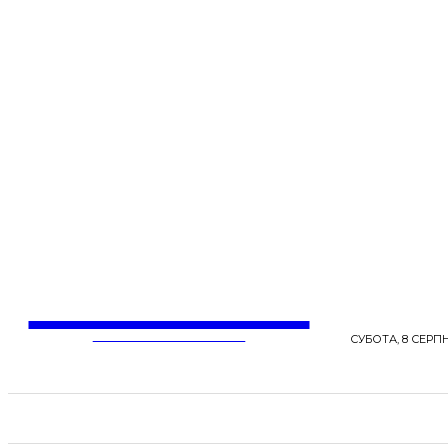
LentaLife
ЖІНОЧІ СЕНСИ ЖИТТЯ
СУБОТА, 8 СЕРПН
СТРІЧКА НОВИН
СТИЛЬ
КРАСА
ЗД