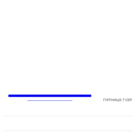
LentaLife
ЖІНОЧІ СЕНСИ ЖИТТЯ
П’ЯТНИЦЯ, 7 СЕР
СТРІЧКА НОВИН
СТИЛЬ
КРАСА
ЗД