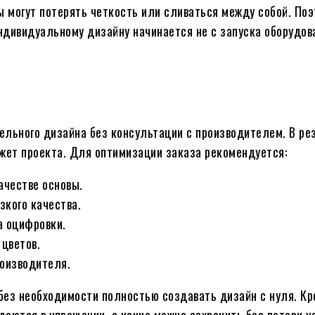
 могут потерять четкость или сливаться между собой. По
дивидуальному дизайну начинается не с запуска оборудова
ельного дизайна без консультации с производителем. В ре
джет проекта. Для оптимизации заказа рекомендуется:
ачестве основы.
кого качества.
а оцифровки.
цветов.
оизводителя.
ез необходимости полностью создавать дизайн с нуля. Кро
аются в упрощении, а какие можно сохранить без потери у