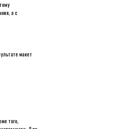
этому
ния, а с
зультате макет
ме того,
знаваемости. Для