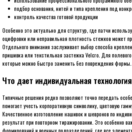
использование профессионального программного обе
подбор основания, нитей и типа крепления под конк
контроль качества готовой продукции
Особенно это актуально для структур, где патчи использ
оцифровки или неправильная плотность стежков может п
Отдельного внимания заслуживает выбор способа креплени
пришивка или текстильная застежка Velcro. Для полевог
которые можно быстро заменить без повреждения формы.
Что дает индивидуальная технологи
Типичные решения редко позволяют точно передать особ
помогает учесть корпоративную символику, цветовую гам
Качественное изготовление нашивок и шевронов по индиви
результат при повторном тиражировании. Это особенно в
формирований и военных подразделений, где все элемен