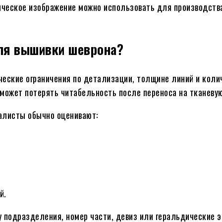
ческое изображение можно использовать для производства
ля вышивки шеврона?
ческие ограничения по детализации, толщине линий и коли
может потерять читабельность после переноса на тканевую
алисты обычно оценивают:
й.
 подразделения, номер части, девиз или геральдические э