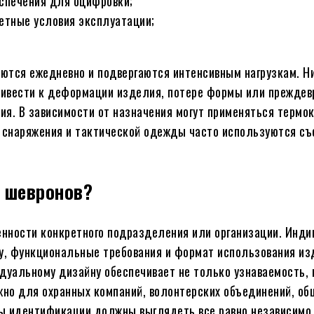
спечения для оцифровки;
ретные условия эксплуатации;
уются ежедневно и подвергаются интенсивным нагрузкам. Н
ривести к деформации изделия, потере формы или преждев
я. В зависимости от назначения могут применяться термок
о снаряжения и тактической одежды часто используются с
я шевронов?
енности конкретного подразделения или организации. Инд
му, функциональные требования и формат использования из
дуальному дизайну обеспечивает не только узнаваемость, 
ажно для охранных компаний, волонтерских объединений, о
ты идентификации должны выглядеть все равно независимо