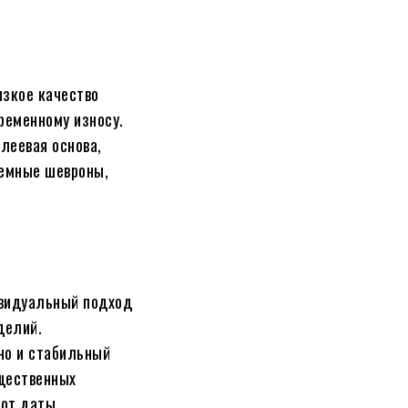
изкое качество
ременному износу.
леевая основа,
ъемные шевроны,
ивидуальный подход
делий.
но и стабильный
бщественных
 от даты