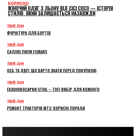
КОРИСНО
ЖІНОЧИЙ ОДЯГ З ЛЬОНУ ВІД CICI COCO — ІСТОРІЯ
СТИЛЮ, ЯКИЙ ЗАЛИШАЄТЬСЯ НАЗАВЖДИ
ТВІЙ ДІМ
ФУРНІТУРА ДЛЯ БОРТІВ
ТВІЙ ДІМ
САДОВІ ПИЛИ FISKARS
ТВІЙ ДІМ
ОСБ ТА ДВП: ЩО ВАРТО ЗНАТИ ПЕРЕД ПОКУПКОЮ
ТВІЙ ДІМ
ГАЗОНОКОСАРКИ STIHL – ТОП-ВИБІР ДЛЯ КОЖНОГО
ТВІЙ ДІМ
РЕМОНТ ТРАКТОРІВ МТЗ: КОРИСНІ ПОРАДИ