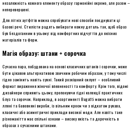
незалежність кожного елементу образу: гармонійні окремо, але разом –
неперевершені.
Для літніх аутфітів можна спробувати нові способи поєднувати ці
базові речі. Стилісти радять вибирати кожну деталь так, щоб образ
був бездоганним в усьому: від комфортних відчуттів до якісних
матеріалів та форм.
Магія образу: штани + сорочка
Сучасна пара, побудована на основі класичних штанів і сорочки, може
бути цікавою альтернативою звичним робочим образам, у тому числі
гідно замінить навіть сукні. Такий розкішний силует – особливий
формат вираження жіночої впевненості та комфорту. Крім того, відомі
дизайнери сприяють цьому, пропонуючи гідні колекції практичних
блуз та сорочок. Наприклад, в асортименті Bugatti можна вибрати
лляні та бавовняні вироби, із вільним кроєм чи з відкатом рукава,
класичні або асиметричні приклади високої моди. Але навіть таке
різноманіття має спільні ознаки – високу якість та доречність в
образах з сучасними штанами.