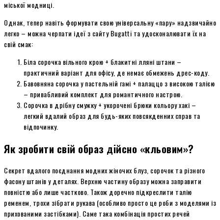
міської модниці.
Однак, тепер навіть формувати свою універсальну «пару» надзвичайно
легко – можна черпати ідеї з сайту Bugatti та удосконалювати їх на
свій смак:
Біла сорочка вільного крою + блакитні лляні штани –
практичний варіант для офісу, де немає обмежень дрес-коду.
Бавовняна сорочка у пастельній гамі + палаццо з високою талією
– привабливий комплект для романтичного настрою.
Сорочка в дрібну смужку + укорочені брюки кольору хакі –
легкий вдалий образ для будь-яких повсякденних справ та
відпочинку.
Як зробити свій образ дійсно «кльовим»?
Секрет вдалого поєднання модних жіночих блуз, сорочок та різного
фасону штанів у деталях. Верхню частину образу можна заправити
повністю або лише частково. Також доречно підкреслити талію
ременем, трохи зібрати рукава (особливо просто це роби з моделями із
прихованими застібками). Саме така комбінація простих речей