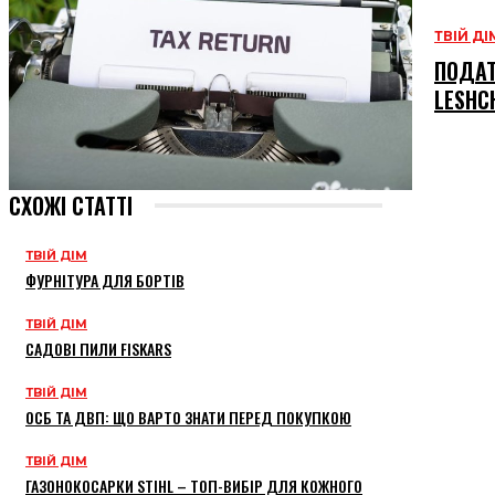
ТВІЙ ДІ
ПОДАТ
LESHC
СХОЖІ СТАТТІ
ТВІЙ ДІМ
ФУРНІТУРА ДЛЯ БОРТІВ
ТВІЙ ДІМ
САДОВІ ПИЛИ FISKARS
ТВІЙ ДІМ
ОСБ ТА ДВП: ЩО ВАРТО ЗНАТИ ПЕРЕД ПОКУПКОЮ
ТВІЙ ДІМ
ГАЗОНОКОСАРКИ STIHL – ТОП-ВИБІР ДЛЯ КОЖНОГО