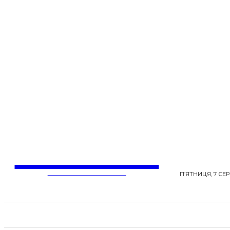
LentaLife
ЖІНОЧІ СЕНСИ ЖИТТЯ
П’ЯТНИЦЯ, 7 СЕР
СТРІЧКА НОВИН
СТИЛЬ
КРАСА
ЗД