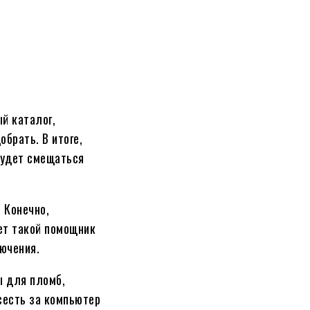
й каталог,
обрать. В итоге,
 будет смещаться
 Конечно,
ает такой помощник
ючения.
ы для пломб,
сесть за компьютер