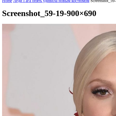
Home
Леди Гага опять удивила новым костюмом
Screenshot_59
Screenshot_59-19-900×690