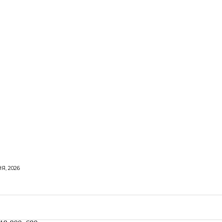
Я, 2026
ОРОВЕ ЖИТТЯ
ВІДПОЧИНОК
СТОСУНКИ
ТВІ