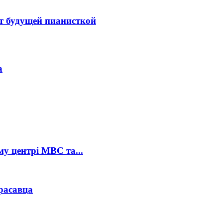
ет будущей пианисткой
а
му центрі МВС та...
расавца