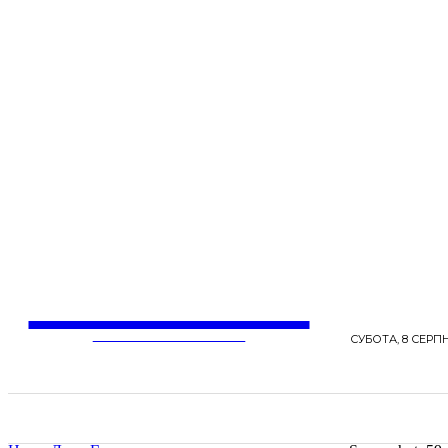
LentaLife
ЖІНОЧІ СЕНСИ ЖИТТЯ
СУБОТА, 8 СЕРПН
СТРІЧКА НОВИН
СТИЛЬ
КРАСА
ЗД