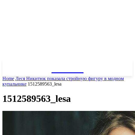
GOSSIP
Home
Леся Никитюк показала стройную фигуру в модном
купальнике
1512589563_lesa
1512589563_lesa