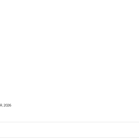
, 2026
ОРОВЕ ЖИТТЯ
ВІДПОЧИНОК
СТОСУНКИ
ТВІ