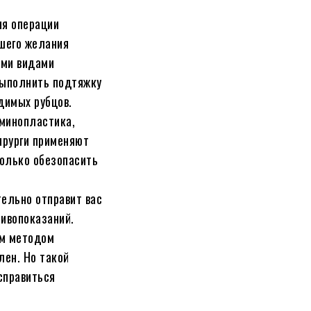
ия операции
ашего желания
ими видами
выполнить подтяжку
димых рубцов.
минопластика,
ирурги применяют
олько обезопасить
тельно отправит вас
тивопоказаний.
ым методом
лен. Но такой
справиться