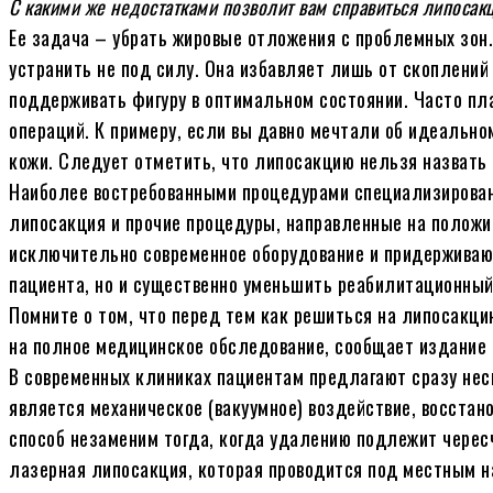
С какими же недостатками позволит вам справиться липосак
Ее задача – убрать жировые отложения с проблемных зон.
устранить не под силу. Она избавляет лишь от скоплений
поддерживать фигуру в оптимальном состоянии. Часто пл
операций. К примеру, если вы давно мечтали об идеально
кожи. Следует отметить, что липосакцию нельзя назвать 
Наиболее востребованными процедурами специализирован
липосакция и прочие процедуры, направленные на положи
исключительно современное оборудование и придерживают
пациента, но и существенно уменьшить реабилитационный
Помните о том, что перед тем как решиться на липосакци
на полное медицинское обследование, сообщает издание l
В современных клиниках пациентам предлагают сразу не
является механическое (вакуумное) воздействие, восста
способ незаменим тогда, когда удалению подлежит черес
лазерная липосакция, которая проводится под местным н