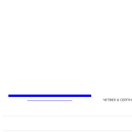
LentaLife
ЖІНОЧІ СЕНСИ ЖИТТЯ
ЧЕТВЕР, 6 СЕРПНЯ
СТРІЧКА НОВИН
СТИЛЬ
КРАСА
ЗД