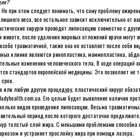
ция?
 Но при этом следует понимать, что саму проблему ожирен
 лишнего веса, все остальное зависит исключительно от в
астические хирурги проводят липосакцию совместно с друг
м животе, после удаления жировых отложений врачи могут 
особо травматичной, также она не оставляет после себя ви
ных клиник являются ринопластика, маммопластика, абдо
тельные изменения человеческого тела. В ходе операций х
ся стандартов европейской медицины. Это позволяет не т
 срок.
ю или любую другую процедуру, пластический хирург обяза
adyhealth.com.ua. Его целью будет выявление наличия про
сколько видов проведения липосакции. Весьма травматичн
новительный период после которого достаточно продолжите
чур толстый слой жира. С меньшими проблемами способна 
аркозом и устраняет прослойку жира при помощи лазера.