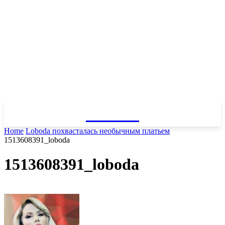
GOSSIP
Home
Loboda похвасталась необычным платьем
1513608391_loboda
1513608391_loboda