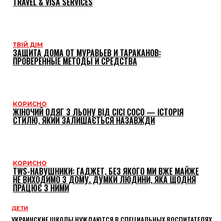
TRAVEL & VISA SERVICES
ТВІЙ ДІМ
ЗАЩИТА ДОМА ОТ МУРАВЬЕВ И ТАРАКАНОВ:
ПРОВЕРЕННЫЕ МЕТОДЫ И СРЕДСТВА
КОРИСНО
ЖІНОЧИЙ ОДЯГ З ЛЬОНУ ВІД CICI COCO — ІСТОРІЯ
СТИЛЮ, ЯКИЙ ЗАЛИШАЄТЬСЯ НАЗАВЖДИ
КОРИСНО
TWS-НАВУШНИКИ: ГАДЖЕТ, БЕЗ ЯКОГО МИ ВЖЕ МАЙЖЕ
НЕ ВИХОДИМО З ДОМУ. ДУМКИ ЛЮДИНИ, ЯКА ЩОДНЯ
ПРАЦЮЄ З НИМИ
ДЕТИ
УКРАИНСКИЕ ШКОЛЫ НУЖДАЮТСЯ В СПЕЦИАЛЬНЫХ ВОСПИТАТЕЛЯХ