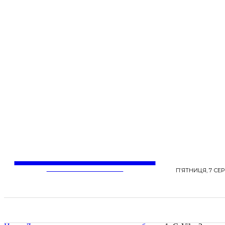
LentaLife
ЖІНОЧІ СЕНСИ ЖИТТЯ
П’ЯТНИЦЯ, 7 СЕР
СТРІЧКА НОВИН
СТИЛЬ
КРАСА
ЗД