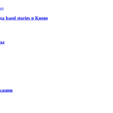
а baed stories в Киеве
ды
икации