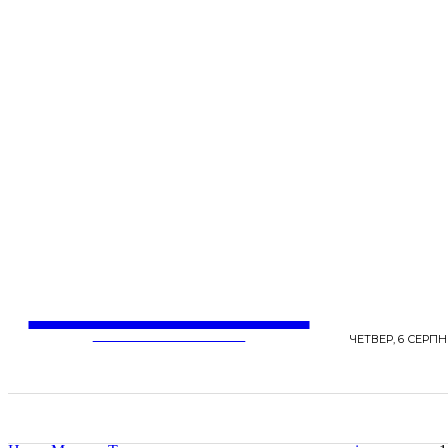
LentaLife
ЖІНОЧІ СЕНСИ ЖИТТЯ
ЧЕТВЕР, 6 СЕРПНЯ
СТРІЧКА НОВИН
СТИЛЬ
КРАСА
ЗД