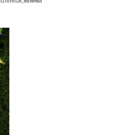
521016528_tischenko