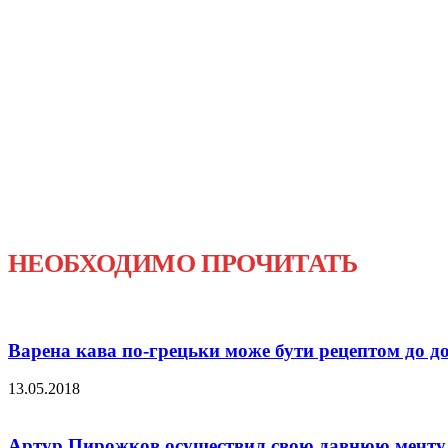
НЕОБХОДИМО ПРОЧИТАТЬ
Варена кава по-грецьки може бути рецептом до д
13.05.2018
Артур Пирожков осуществил свою давнюю мечту