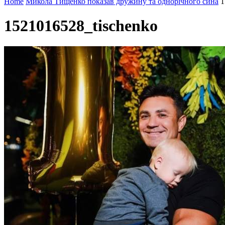
Home
Микола Тищенко показав дружину та однорічного сина
1
1521016528_tischenko