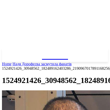
GOSSIP
Home
Надя Дорофєєва засмутила фанатів
1524921426_30948562_182489162403286_2190967017891168256
1524921426_30948562_1824891