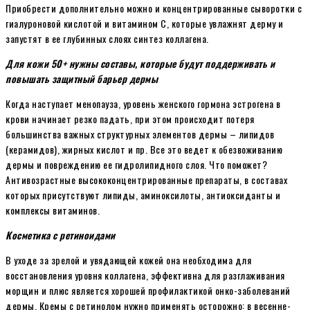
Приобрести дополнительно можно и концентрированные сыворотки с
гиалуроновой кислотой и витамином C, которые увлажнят дерму и
запустят в ее глубинных слоях синтез коллагена.
Для кожи 50+ нужны составы, которые будут поддерживать и
повышать защитный барьер дермы
Когда наступает менопауза, уровень женского гормона эстрогена в
крови начинает резко падать, при этом происходит потеря
большинства важных структурных элементов дермы – липидов
(керамидов), жирных кислот и пр. Все это ведет к обезвоживанию
дермы и повреждению ее гидролипидного слоя. Что поможет?
Антивозрастные высококонцентрированные препараты, в составах
которых присутствуют липиды, аминоксилоты, антиоксиданты и
комплексы витаминов.
Косметика с ретиноидами
В уходе за зрелой и увядающей кожей она необходима для
восстановления уровня коллагена, эффективна для разглаживания
морщин и плюс является хорошей профилактикой онко-заболеваний
дермы. Кремы с ретинолом нужно применять осторожно: в весенне-