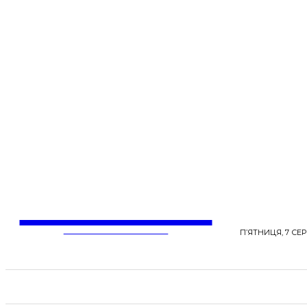
LentaLife
ЖІНОЧІ СЕНСИ ЖИТТЯ
П’ЯТНИЦЯ, 7 СЕР
СТРІЧКА НОВИН
СТИЛЬ
КРАСА
ЗД