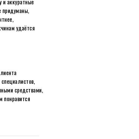
у и аккуратные
е придуманы,
нтнее,
жчинам удаётся
клиента
 специалистов,
нными средствами,
м понравится