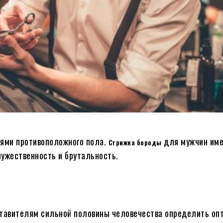
лями противоположного пола.
для мужчин име
Стрижка бороды
мужественность и брутальность.
тавителям сильной половины человечества определить оп