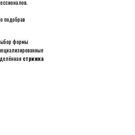
фессионалов.
о подобрав
 Выбор формы
специализированные
ределённая
стрижка