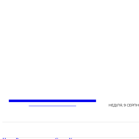
LentaLife
ЖІНОЧІ СЕНСИ ЖИТТЯ
НЕДІЛЯ, 9 СЕРПН
СТРІЧКА НОВИН
СТИЛЬ
КРАСА
ЗД