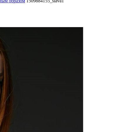
нным образом
1509884155_slava1