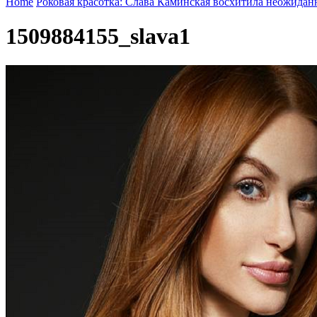
Home
Роковая красотка: Слава Каминская восхитила неожида
1509884155_slava1