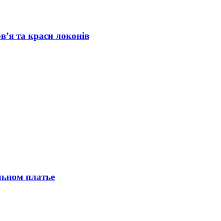
в’я та краси локонів
льном платье