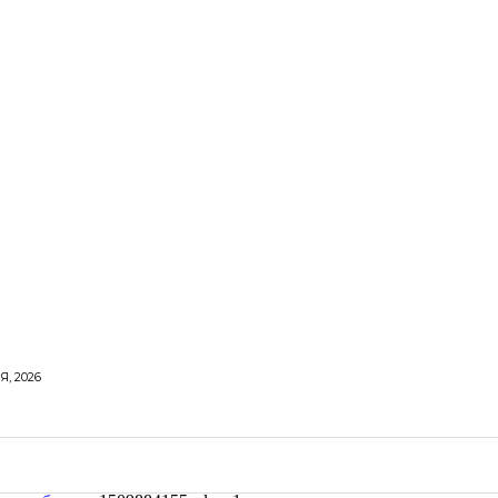
Я, 2026
ОРОВЕ ЖИТТЯ
ВІДПОЧИНОК
СТОСУНКИ
ТВІ