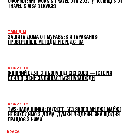
ОФОРМЛЕННЯ WORK & TRAVEL USA 2027 У ПОЛЬЩІ З US
TRAVEL & VISA SERVICES
ТВІЙ ДІМ
ЗАЩИТА ДОМА ОТ МУРАВЬЕВ И ТАРАКАНОВ:
ПРОВЕРЕННЫЕ МЕТОДЫ И СРЕДСТВА
КОРИСНО
ЖІНОЧИЙ ОДЯГ З ЛЬОНУ ВІД CICI COCO — ІСТОРІЯ
СТИЛЮ, ЯКИЙ ЗАЛИШАЄТЬСЯ НАЗАВЖДИ
КОРИСНО
TWS-НАВУШНИКИ: ГАДЖЕТ, БЕЗ ЯКОГО МИ ВЖЕ МАЙЖЕ
НЕ ВИХОДИМО З ДОМУ. ДУМКИ ЛЮДИНИ, ЯКА ЩОДНЯ
ПРАЦЮЄ З НИМИ
КРАСА