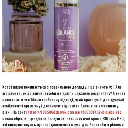
Краса шкіри починається з правильного догляду, і це знають усі. Але
що робити, якщо звичні засоби не дають бажаного результату? Секрет
може ховатися в більш глибокому підході, який враховує індивідуальні
особливості організму і допомагає відновити баланс на клітинному
рівні. На сайті
https://100500dobavok.com.ua/g106891792-biolabs-pro
можна обрати і придбати біоідентичні косметичні креми BIOLabs PRO,
які використовують сучасні досягнення науки для боротьби з різними