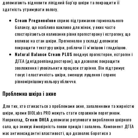
допомагають відновити ліпідний бар'єр шкіри та покращити її
здатність утримувати вологу.
Cream Pregnenolone
сприяє підтриманню гормонального
балансу, що особливо важливо для жінок, у яких часто
спостерігаються коливання рівня прогестерону і естрогену, що
впливає на стан шкіри. Прегненолон у складі допомагає
покращити текстуру шкіри, роблячи її м'якішою і гладкішою.
Natural Balance Cream PLUS
поєднує прогестерон, естроген і
ДГЕА (дегідроепіандростерон), що дозволяє покращити
зволоження і уповільнити процеси старіння. Він підтримує
тонус і еластичність шкіри, зменшує лущення і сприяє
рівномірнішому кольору обличчя.
Проблемна шкіра і акне
Для тих, хто стикається з проблемами акне, запаленнями та жирністю
шкіри, креми BIOLabs PRO можуть стати справжнім порятунком.
Наприклад,
Cream DHEA
допомагає регулювати вироблення шкірного
сала, що знижує ймовірність появи прищів і запалень. Компонент ДГЕА
має антиоксидантні властивості, що дозволяє боротися з