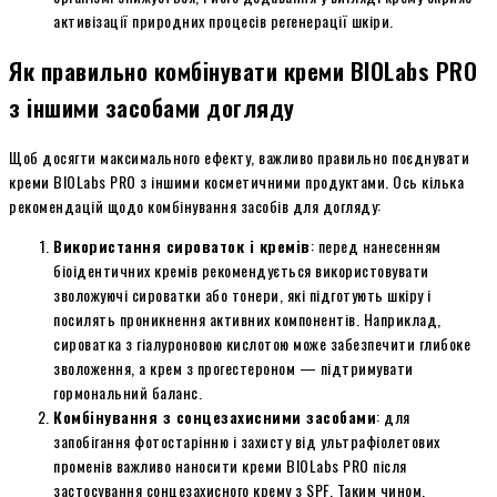
активізації природних процесів регенерації шкіри.
Як правильно комбінувати креми BIOLabs PRO
з іншими засобами догляду
Щоб досягти максимального ефекту, важливо правильно поєднувати
креми BIOLabs PRO з іншими косметичними продуктами. Ось кілька
рекомендацій щодо комбінування засобів для догляду:
Використання сироваток і кремів
: перед нанесенням
біоідентичних кремів рекомендується використовувати
зволожуючі сироватки або тонери, які підготують шкіру і
посилять проникнення активних компонентів. Наприклад,
сироватка з гіалуроновою кислотою може забезпечити глибоке
зволоження, а крем з прогестероном — підтримувати
гормональний баланс.
Комбінування з сонцезахисними засобами
: для
запобігання фотостарінню і захисту від ультрафіолетових
променів важливо наносити креми BIOLabs PRO після
застосування сонцезахисного крему з SPF. Таким чином,