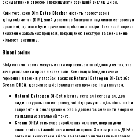
оксидативним стресом і покращувати зовнішній вигляд шкіри.
Крім того, крем
Dim Estro Blocker
містить прогестерон і
дііндолілметан (DIM), який допомагає блокувати надлишок естрогену в
організмі, що може бути причиною проблемної шкіри. Таке засіб сприяє
зниженню запальних процесів, покращенню текстури та зменшенню
кількості висипань.
Вікові зміни
Біоідентичні креми можуть стати справжньою знахідкою для тих, хто
хоче уповільнити прояв вікових змін. Комбінація біоідентичних
гормонів і вітамінів у засобах, таких як
Natural Estrogen Bi-Est
або
Cream DHEA
, допомагає шкірі залишатися пружною і підтягнутою.
Natural Estrogen Bi-Est
містить естріол і естрадіол, два
види натурального естрогену, які підтримують щільність шкіри
і сприяють її омолодженню. Засіб допомагає зменшити зморшки
та підвищує загальний тонус.
Cream DHEA
стимулює вироблення колагену, покращуючи
еластичність і запобігаючи появі зморшок. З віком рівень ДГЕА в
організмі знижується, і його додавання у вигляді крему сприяє