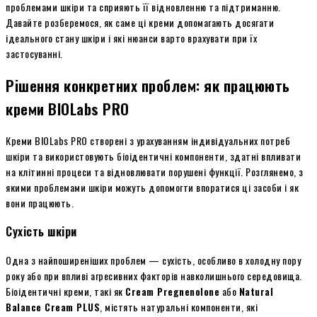
проблемами шкіри та сприяють її відновленню та підтриманню.
Давайте розберемося, як саме ці креми допомагають досягати
ідеального стану шкіри і які нюанси варто врахувати при їх
застосуванні.
Рішення конкретних проблем: як працюють
креми BIOLabs PRO
Креми BIOLabs PRO створені з урахуванням індивідуальних потреб
шкіри та використовують біоідентичні компоненти, здатні впливати
на клітинні процеси та відновлювати порушені функції. Розглянемо, з
якими проблемами шкіри можуть допомогти впоратися ці засоби і як
вони працюють.
Сухість шкіри
Одна з найпоширеніших проблем — сухість, особливо в холодну пору
року або при впливі агресивних факторів навколишнього середовища.
Біоідентичні креми, такі як
Cream Pregnenolone
або
Natural
Balance Cream PLUS
, містять натуральні компоненти, які