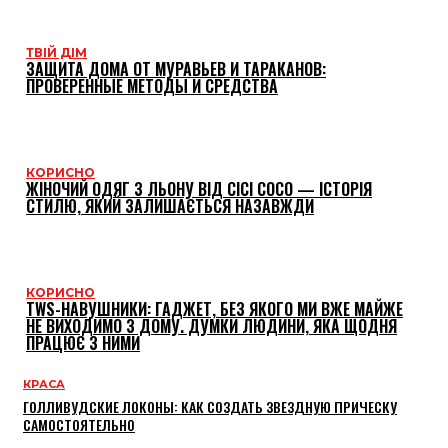
ТВІЙ ДІМ
ЗАЩИТА ДОМА ОТ МУРАВЬЕВ И ТАРАКАНОВ:
ПРОВЕРЕННЫЕ МЕТОДЫ И СРЕДСТВА
КОРИСНО
ЖІНОЧИЙ ОДЯГ З ЛЬОНУ ВІД CICI COCO — ІСТОРІЯ
СТИЛЮ, ЯКИЙ ЗАЛИШАЄТЬСЯ НАЗАВЖДИ
КОРИСНО
TWS-НАВУШНИКИ: ГАДЖЕТ, БЕЗ ЯКОГО МИ ВЖЕ МАЙЖЕ
НЕ ВИХОДИМО З ДОМУ. ДУМКИ ЛЮДИНИ, ЯКА ЩОДНЯ
ПРАЦЮЄ З НИМИ
КРАСА
ГОЛЛИВУДСКИЕ ЛОКОНЫ: КАК СОЗДАТЬ ЗВЕЗДНУЮ ПРИЧЕСКУ
САМОСТОЯТЕЛЬНО