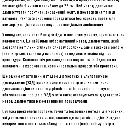
сигмоподібної кишки на глибину до 25 см. Цей метод допомагає
діагностувати проктити, виразковий коліт, новоутворення та інші
патології. Ректороманоскопія проводиться без наркозу, проте для
комфорту пацієнта застосовується спеціальне знеболення.
У випадках, коли потрібно дослідити всю товсту кишку, призначається
колоноскопія. Це найбільш інформативний метод діагностики, який
дозволяє не тільки оглянути слизову оболонку, але й виконати біопсію
(взяти зразок тканини для аналізу) та видалити поліпи під час
процедури. Колоноскопія рекомендована пацієнтам із підозрою на
онкологічні захворювання, хронічні запальні процеси або кровотечі.
Ще одним ефективним методом діагностики є ультразвукове
дослідження (УЗД) органів малого таза та прямої кишки. Воно
допомагає оцінити стан внутрішніх органів, наявність новоутворень
або запальних процесів. УЗД часто використовується як додатковий
метод діагностики разом із іншими процедурами.
Сучасна проктологія пропонує точні та безболісні методи діагностики,
які дозволяють виявити захворювання ще на ранніх стадіях. Завдяки
використанню новітнього обладнання та професіоналізму лікарів,