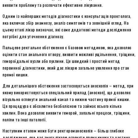
виявити проблему та розпочати ефективне лікування.
Одним із найперших методів діагностики є консультація проктолога,
яка включає збір анамнезу, аналіз симптомів та зовнішній огляд. На
цьому етапі лікар визначає, які саме додаткові методи дослідження
потрібні для уточнення діагнозу.
Пальцеве ректальне обстеження є базовою методикою, яка дозволяє
оцінити стан анального отвору, виявити можливі ущільнення, тріщини,
гемороїдальні вузли або пухлини. Це швидкий і простий метод
первинної діагностики, який дає лікарю загальне уявлення про стан
прямої кишки.
Для детальнішого обстеження застосовується аноскопія – метод, при
якому використовується спеціальний прилад (аноскоп), що дозволяє
візуально оглянути анальний канал та нижню частину прямої кишки.
Ця процедура є абсолютно безболісною та займає всього кілька
хвилин. Вона дозволяє виявити геморой, запальні процеси, тріщини,
поліпи та інші патології.
Наступним етапом може бути ректороманоскопія – більш глибоке
дослідження, яке дає змогу лікарю оглянути пряму кишку та частину