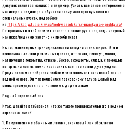
девушек является маникюр и педикюр. Узнать всё самое интересное о
маникюре и педикюре и обучится этому мастерству можно на
специальных курсах, подробнее
на
https://kodiystudio.kiev.ua/kodiyschool/kursy-manikyura-i-pedikyura/
.
От красивых ногтей зависит красота и ваших рук и ног, ведь искусный
маникюр/педикюр заметно их преображает.
Выбор маникюрных принадлежностей сегодня очень широк. Это и
всевозможные лаки различных цветов, оттенков, текстур, масла,
матирующие покрытия, стразы, бисер, сухоцветы, слюда, с помощью
которых на ногтях можно изобразить все, что вашей душе угодно.
Среди этого многообразия особое место занимает акриловый лак на
водной основе. Он так полюбился прекрасному полу за целый ряд
своих преимуществ по отношению к другим лакам.
Водный акриловый лак
Итак, давайте разберемся, что же такого привлекательного в водном
акриловом лаке?
1. По сравнению с обычными лаками, акриловый лак абсолютно
нетоксичен;