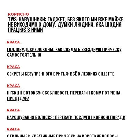
КОРИСНО
TWS-НАВУШНИКИ: ГАДЖЕТ, БЕЗ ЯКОГО МИ ВЖЕ МАЙЖЕ
НЕ ВИХОДИМО З ДОМУ. ДУМКИ ЛЮДИНИ, ЯКА ЩОДНЯ
ПРАЦЮЄ З НИМИ
КРАСА
ГОЛЛИВУДСКИЕ ЛОКОНЫ: КАК СОЗДАТЬ ЗВЕЗДНУЮ ПРИЧЕСКУ
САМОСТОЯТЕЛЬНО
КРАСА
СЕКРЕТЫ БЕЗУПРЕЧНОГО БРИТЬЯ: ВСЁ О ЛЕЗВИЯХ GILLETTE
КРАСА
ІН’ЄКЦІЇ БОТОКСУ: ОСОБЛИВОСТІ, ПЕРЕВАГИ І КОМУ ПОТРІБНА
ПРОЦЕДУРА
КРАСА
НАРОЩУВАННЯ ВОЛОССЯ: ПЕРЕВАГИ ПОСЛУГИ І КОРИСНІ ПОРАДИ
КРАСА
СТИЛЬНЫЕ И КРЕАТИВНЫЕ ПРИЧЕСКИ НА КОРОТКИЕ ВОЛОСЫ