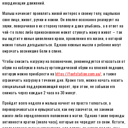
координации движений.
Малыш начинает проявлять живой интерес к своему телу, ощупывая
свое лицо, живот, ручки и ножки. Он вполне осознанно реагирует на
звуки, поворачивая в их сторону головку и даже улыбаясь, а в ответ на
чей-то голос либо прикосновение может стукнуть маму в живот – так
вы ощутите явные шевеления крохи, проявления его жизни, о которой
можно только догадываться. Однако нежные мысли о ребенке могут
омрачать возникшие боли в спине.
Чтобы снизить нагрузку на позвоночник, рекомендуется отказаться от
обуви на каблуках в пользу ортопедической обуви на плоской подошве,
которую можно приобрести на
https://footstation.com.ua/
, а также
ограничить нагрузку в течение дня. Кроме того, можно начать носить
специальный поддерживающий корсет, при этом, не забывая его
снимать через каждые 2 часа на 30 минут.
Пройдет всего неделя и малыш начнет не просто толкаться, а
переворачиваться и кувыркаться, как ему захочется, не занимая
какого-либо определенного положения в матке. Однако такие периоды
активности кратки (около часа), которые он чередует со сном. Кстати,
исследования ученых установили, что теперь он может видеть сны.