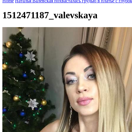
Home
Наталья Валевская похвасталась грудью в платье с глубо
1512471187_valevskaya