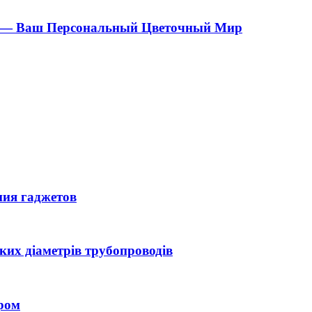
ов — Ваш Персональный Цветочный Мир
ния гаджетов
иких діаметрів трубопроводів
ором