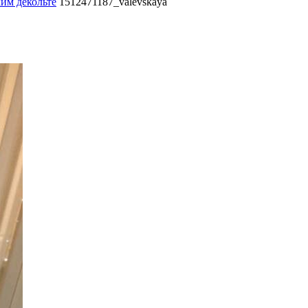
ким декольте
1512471187_valevskaya