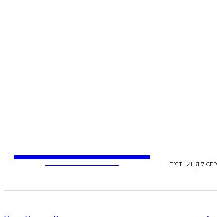
LentaLife
ЖІНОЧІ СЕНСИ ЖИТТЯ
П’ЯТНИЦЯ, 7 СЕР
СТРІЧКА НОВИН
СТИЛЬ
КРАСА
ЗД