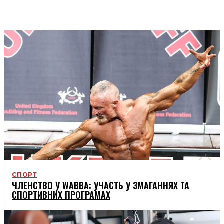
КУХНЯ
ЗДОРОВЕ ЖИТТЯ
СПОРТ
ЧЛЕНСТВО У WABBA: УЧАСТЬ У ЗМАГАННЯХ ТА
СПОРТИВНИХ ПРОГРАМАХ