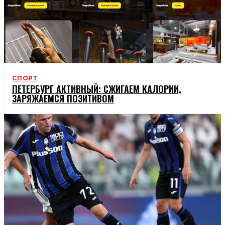
СПОРТ
ПЕТЕРБУРГ АКТИВНЫЙ: СЖИГАЕМ КАЛОРИИ,
ЗАРЯЖАЕМСЯ ПОЗИТИВОМ