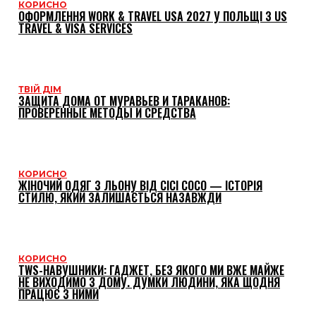
КОРИСНО
ОФОРМЛЕННЯ WORK & TRAVEL USA 2027 У ПОЛЬЩІ З US
TRAVEL & VISA SERVICES
ТВІЙ ДІМ
ЗАЩИТА ДОМА ОТ МУРАВЬЕВ И ТАРАКАНОВ:
ПРОВЕРЕННЫЕ МЕТОДЫ И СРЕДСТВА
КОРИСНО
ЖІНОЧИЙ ОДЯГ З ЛЬОНУ ВІД CICI COCO — ІСТОРІЯ
СТИЛЮ, ЯКИЙ ЗАЛИШАЄТЬСЯ НАЗАВЖДИ
КОРИСНО
TWS-НАВУШНИКИ: ГАДЖЕТ, БЕЗ ЯКОГО МИ ВЖЕ МАЙЖЕ
НЕ ВИХОДИМО З ДОМУ. ДУМКИ ЛЮДИНИ, ЯКА ЩОДНЯ
ПРАЦЮЄ З НИМИ