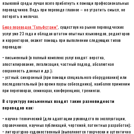
языковой среды лучше всего прибегнуть к помощи профессиональных
переводчиков. Ведь при переводе главное – не утратить смысл, не
потерять в мелочах.
Бюро переводов “Гольфстрим”
, существуя на рынке переводческих
услуг уже 23 года и обладая штатом опытных языковедов, редакторов
и корректоров, окажет помощь при выполнении следующих типов
переводов:
• письменный (в полный комплекс услуг входят: верстка,
апостилирование, легализация, частный подход, абсолютная
сохранность данных и др.);
• устный; синхронный (при помощи специального оборудования) или
последовательный (во время паузы собеседника), наиболее применим
при переговорах, семинарах, конференциях, тренингах.
В структуру письменных входят такие разновидности
переводов как:
• научно-технический (для адаптации руководств по эксплуатации,
справочников, научных публикаций, чертежей, патентных разработок);
• литературно-художественный (выполняется творчески и аутентично